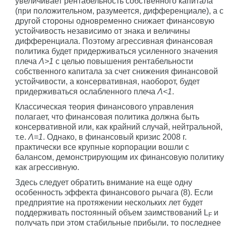
увеличивает рентабельность собственного капитала
(при положительном, разумеется, дифференциале), а с
другой стороны одновременно снижает финансовую
устойчивость независимо от знака и величины
дифференциала. Поэтому агрессивная финансовая
политика будет придерживаться усиленного значения
плеча
Λ>1
с целью повышения рентабельности
собственного капитала за счет снижения финансовой
устойчивости, а консервативная, наоборот, будет
придерживаться ослабленного плеча
Λ<1
.
Классическая теория финансового управления
полагает, что финансовая политика должна быть
консервативной или, как крайний случай, нейтральной,
т.е.
Λ=1
. Однако, в финансовый кризис 2008 г.
практически все крупные корпорации вошли с
балансом, демонстрирующим их финансовую политику
как агрессивную.
Здесь следует обратить внимание на еще одну
особенность эффекта финансового рычага (8). Если
предприятие на протяжении нескольких лет будет
поддерживать постоянный объем заимствований L
и
F
получать при этом стабильные прибыли, то последнее