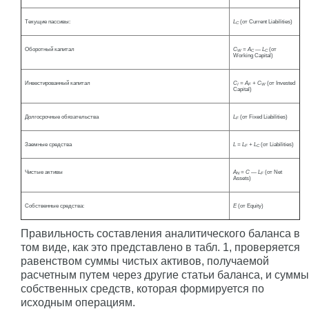
Текущие пассивы:
L
(от Current Liabilities)
C
Оборотный капитал
C
= A
— L
(от
W
C
C
Working Capital)
Инвестированный капитал
C
= A
+ C
(от Invested
I
F
W
Capital)
Долгосрочные обязательства
L
(от Fixed Liabilities)
F
Заемные средства
L = L
+ L
(от Liabilities)
F
C
Чистые активы
A
= C — L
(от Net
N
F
Assets)
Собственные средства:
E
(от Equity)
Правильность составления аналитического баланса в
том виде, как это представлено в табл. 1, проверяется
равенством суммы чистых активов, получаемой
расчетным путем через другие статьи баланса, и суммы
собственных средств, которая формируется по
исходным операциям.