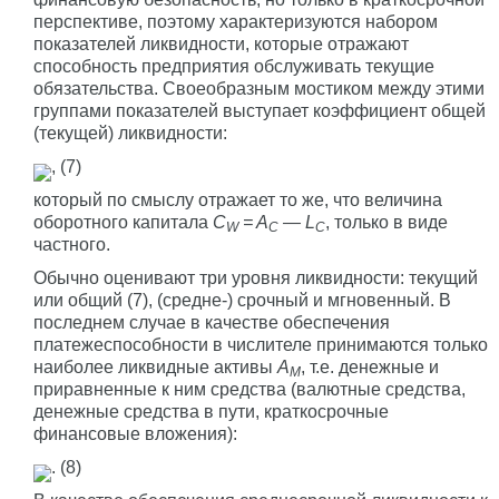
перспективе, поэтому характеризуются набором
показателей ликвидности, которые отражают
способность предприятия обслуживать текущие
обязательства. Своеобразным мостиком между этими
группами показателей выступает коэффициент общей
(текущей) ликвидности:
, (7)
который по смыслу отражает то же, что величина
оборотного капитала
C
= A
— L
, только в виде
W
C
C
частного.
Обычно оценивают три уровня ликвидности: текущий
или общий (7), (средне-) срочный и мгновенный. В
последнем случае в качестве обеспечения
платежеспособности в числителе принимаются только
наиболее ликвидные активы
A
, т.е. денежные и
M
приравненные к ним средства (валютные средства,
денежные средства в пути, краткосрочные
финансовые вложения):
. (8)