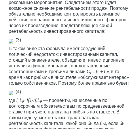
рекламные мероприятия. Следствием этого будет
возможное снижение рентабельности продаж. Поэтому
обязательно необходимо контролировать взаимное
действие операционного и инвестиционного факторов
через их произведение, представляющее собой
рентабельность инвестированного капитала:
. (3)
В таком виде эта формула имеет следующий
логический недостаток: инвестированный капитал,
стоящий в знаменателе, объединяет инвестиционные
источники финансирования, предоставленные
собственниками и третьими лицами
C
= E + L
, в то
I
F
время как прибыль в числителе «обслуживает интерес»
только собственников. Поэтому более правильно будет:
, (4)
где
i
L
=i(1-n)L
— проценты, начисленные по
n
F
F
долгосрочным обязательствам по средневзвешенной
ставке
i
при учете налога на прибыль по ставке
n
. В
таком виде
r
можно также трактовать как
C
рентабельность капитала, какой она была бы, если бы