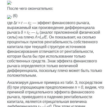
.
После чего окончательно:
, (6)
где
∆r = r — r
— эффект финансового рычага,
C
выражаемый как произведение дифференциала
рычага
δ = r
— i
(аналог приложенной физической
C
n
силы) на плечо
Λ=L
/E
. Он показывает, на сколько
F
процентных пунктов рентабельность собственного
капитала при текущей структуре источников
финансирования отличается от рентабельности,
которая была бы при использовании только
собственных средств. Знак эффекта финансового
рычага определяется только величиной
дифференциала, поскольку плечо может быть только
положительным.
Анализируя данные примера из табл. 3, посредством
(6) при упрощающем предположении
n = 0
, видим, что
причиной отрицательного эффекта финансового
рычага, приведшего к падению рентабельности
капитала, является отрицательная величина
дифференциала
r
- i
<0
. При этом условии