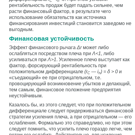
C
n
рентабельность продаж будет падать сильнее, чем
расти финансовый фактор, в результате чего
использование обязательств как источника
финансирования инвестиций становится заведомо не
выгодным.
Финансовая устойчивость
Эффект финансового рычага
Δr
может либо
ослабляться посредством плеча при
Λ<1
, либо
усиливаться при
Λ>1
. Усиленное плечо выступает как
фактор, форсирующий рентабельность при
положительном дифференциале
(r
— i
) = δ > 0
и
C
n
«съедающий» ее при отрицательном, т.е.
провоцирующий возникновение убытков и делающий,
тем самым, финансовое положение предприятия
неустойчивым.
Казалось бы, из этого следует, что при положительном
дифференциале следует придерживаться финансовой
стратегии усиления плеча, а при отрицательном — его
ослабления. Формально это справедливо, но при этом
следует помнить, что усилить плечо гораздо легче, чем
потом его ослабить. Действительно, для усиления