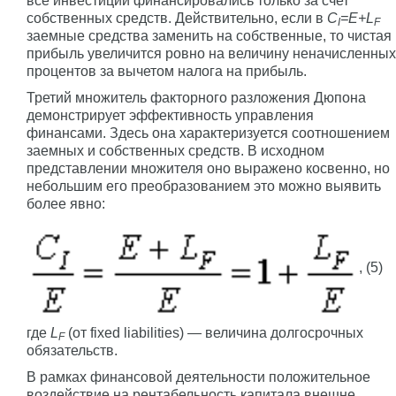
все инвестиции финансировались только за счет
собственных средств. Действительно, если в
C
=E+L
I
F
заемные средства заменить на собственные, то чистая
прибыль увеличится ровно на величину неначисленных
процентов за вычетом налога на прибыль.
Третий множитель факторного разложения Дюпона
демонстрирует эффективность управления
финансами. Здесь она характеризуется соотношением
заемных и собственных средств. В исходном
представлении множителя оно выражено косвенно, но
небольшим его преобразованием это можно выявить
более явно:
, (5)
где
L
(от fixed liabilities) — величина долгосрочных
F
обязательств.
В рамках финансовой деятельности положительное
воздействие на рентабельность капитала внешне