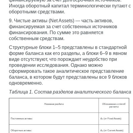
Иногда оборотный капитал терминологически путают с
оборотными средствами.
9. Чистые активы (Net Assets) — часть активов,
финансируемая за счет собственных источников
финансирования. По сумме это равняется
собственным средствам.
Структурные блоки 1–5 представлены в стандартной
форме баланса как его разделы, а блоки 6–9 в явном
виде отсутствуют, что порождает неудобство при
проведении исследования. Однако можно
сформировать такое аналитическое представление
баланса, в котором будут представлены все 9 блоков
одновременно.
Таблица 1. Состав разделов аналитического баланса
Название раздела
Обозначение и способ
расчета
Постоянные активы:
A
(от Fixed Assets)
F
Оборотные активы:
A
(от Current Assets)
C