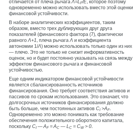
отличается от плеча рычага
Λ=L
/E
, которое поэтому
F
одновременно можно использовать вместо этой оценки
финансовой устойчивости.
В наборе аналитических коэффициентов, таким
образом, вместо трех дублирующих друг друга
показателей (финансового фактора (7), фактически
равного
Λ+1
, плеча рычага
Λ
и коэффициента
автономии 1/
Λ
) можно использовать только один из них
— плечо. Это не только не снизит информативность
оценок, но и будет постоянно указывать на связь между
эффектом финансового рычага и финансовой
устойчивостью.
Еще одним индикатором финансовой устойчивости
является сбалансированность источников
финансирования. Оно требует соответствия активов и
пассивов по срокам использования. Это означает, что
долгосрочных источников финансирования должно
быть больше, чем постоянных активов
C
>A
.
I
F
Одновременно это можно понимать как требование
обеспечения положительного оборотного капитала,
поскольку
C
— A
= A
— L
= C
> 0
.
I
F
C
C
W