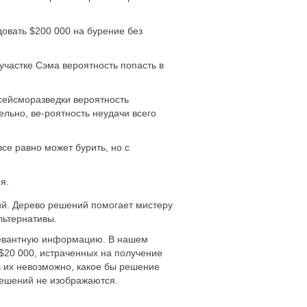
довать $200 000 на бурение без
 участке Сэма вероятность попасть в
 сейсморазведки вероятность
ельно, ве-роятность неудачи всего
се равно может бурить, но с
я.
й. Дерево решений помогает мистеру
льтернативы.
левантную информацию. В нашем
 $20 000, истраченных на получение
ь их невозможно, какое бы решение
решений не изображаются.