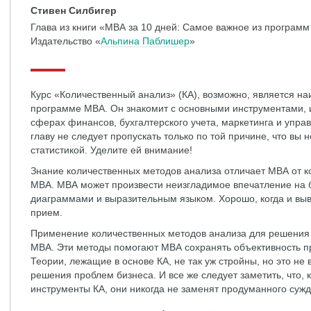
Стивен Силбигер
Глава из книги «МВА за 10 дней: Самое важное из програм
Издательство «
Альпина Паблишер
»
Курс «Количественный анализ» (КА), возможно, является н
программе МВА. Он знакомит с основными инструментами,
сферах финансов, бухгалтерского учета, маркетинга и упр
главу не следует пропускать только по той причине, что вы
статистикой. Уделите ей внимание!
Знание количественных методов анализа отличает МВА от к
МВА. МВА может произвести неизгладимое впечатление на
диаграммами и выразительным языком. Хорошо, когда и вы
прием.
Применение количественных методов анализа для решения
МВА. Эти методы помогают МВА сохранять объективность п
Теории, лежащие в основе КА, не так уж стройны, но это не
решения проблем бизнеса. И все же следует заметить, что,
инструменты КА, они никогда не заменят продуманного суж