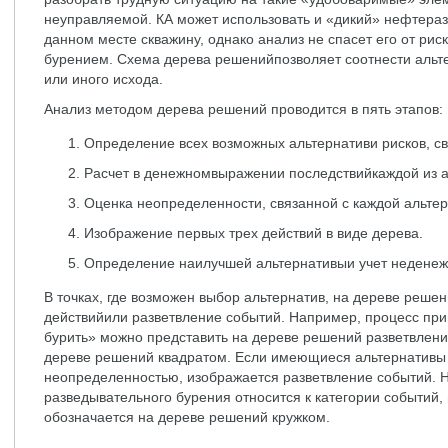
неуправляемой. КА может использовать и «дикий» нефтеразв
данном месте скважину, однако анализ не спасет его от ри
бурением. Схема дерева решенийпозволяет соотнести альте
или иного исхода.
Анализ методом дерева решений проводится в пять этапов:
Определение всех возможных альтернативи рисков, св
Расчет в денежномвыражении последствийкаждой из а
Оценка неопределенности, связанной с каждой альтер
Изображение первых трех действий в виде дерева.
Определение наилучшей альтернативыи учет неденеж
В точках, где возможен выбор альтернатив, на дереве реше
действийили разветвление событий. Например, процесс при
бурить» можно представить на дереве решений разветвлени
дереве решений квадратом. Если имеющиеся альтернативы
неопределенностью, изображается разветвление событий.
разведывательного бурения относится к категории событий,
обозначается на дереве решений кружком.