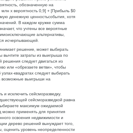
оятность, обозначенную на
1 млн x вероятность 0,9] + [Прибыль $0
аемую денежную ценностьсобытия, хотя
значений. В каждом кружке сумма
означает, что учтены все вероятные
заимоисключающие альтернативы,
тся исчерпывающей.
принимает решение, может выбирать
ы вычтите затраты из выигрыша по
й решения следует двигаться из
ево или «обрезаете ветви», чтобы
 узлах-квадратах следует выбирать
ь возможные выигрыши на
ь и исключить сейсморазведку.
едшествующей сейсморазведкой равна
ы выбираете максимум ожидаемой
д можно применять для принятия
енного освоения недвижимости и
ации дерево решений вынуждает того,
ы, оценить уровень неопределенности