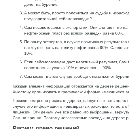
денег на бурение.
А может быть, просто положиться на судьбу и израсхо
предварительной сейсморазведки?
Сэм посоветовался с экспертами. Они считают, что на
нефтеносный пласт без всякой разведки равна 60%.
По опыту экспертов, в случае позитивных результатов
наткнуться хоть на толику нефти равна 90%. Следоват
10%.
Если сейсморазведка даст негативный результат, Сэм в
вероятностью успеха 10% и неуспеха — 90%.
Сэм может в этом случае вообще отказаться от бурени
Каждый элемент информации отражается на дереве решени
Хьюстону организовать в графической форме имеющиеся а
Прежде чем рьяно рисовать дерево, следует выявить нере
случае это информация о невозвратных расходах, то есть о
лицензии. Эти деньги уже все равно что выброшены, вернут
Сэм ни принял. Поэтому невозвратные расходы на дереве 
Рисуем древо решений