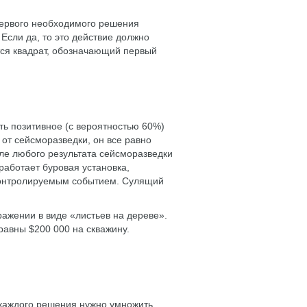
первого необходимого решения
Если да, то это действие должно
ся квадрат, обозначающий первый
ть позитивное (с вероятностью 60%)
 от сейсморазведки, он все равно
сле любого результата сейсморазведки
заработает буровая установка,
еконтролируемым событием. Сулящий
жении в виде «листьев на дереве».
равны $200 000 на скважину.
каждого решения нужно умножить