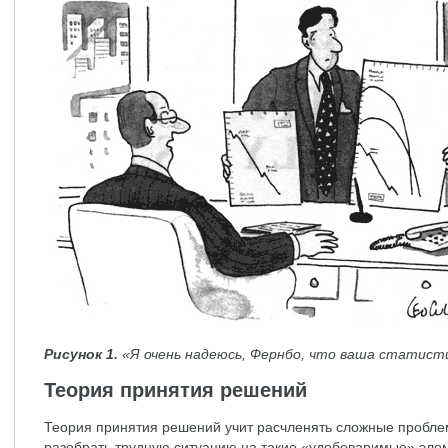
Рисунок 1.
«Я очень надеюсь, Фернбо, что ваша статист
Теория принятия решений
Теория принятия решений учит расчленять сложные пробле
разобрать трудную ситуацию на такие «удобоваримые» элем