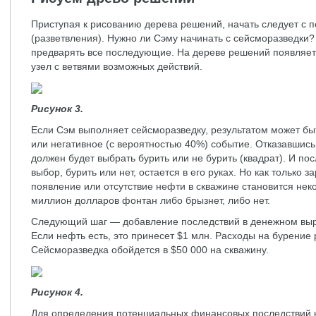
Приступая к рисованию дерева решений, начать следует с 
(разветвления). Нужно ли Сэму начинать с сейсморазведки? 
предварять все последующие. На дереве решений появляет
узел с ветвями возможных действий.
Рисунок 3.
Если Сэм выполняет сейсморазведку, результатом может бы
или негативное (с вероятностью 40%) событие. Отказавшись
должен будет выбрать бурить или не бурить (квадрат). И по
выбор, бурить или нет, остается в его руках. Но как только 
появление или отсутствие нефти в скважине становится н
миллион долларов фонтан либо брызнет, либо нет.
Следующий шаг — добавление последствий в денежном выра
Если нефть есть, это принесет $1 млн. Расходы на бурение 
Сейсморазведка обойдется в $50 000 на скважину.
Рисунок 4.
Для определения потенциальных финансовых последствий 