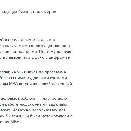
м ведущих бизнес-школ мира»
аиболее сложным и важным в
 используемыми преимущественно в
авления операциями. Поэтому данную
 не привыкли иметь дело с цифрами и
оллег, не учившихся по программе
 босса своими мудреными схемами,
воды МВА встречают такой же теплый
 деловых проблем — главное дело
ри работе над сложными задачами.
 важно: их можно использовать для
 как бы точны ни были математические
дения МВА.