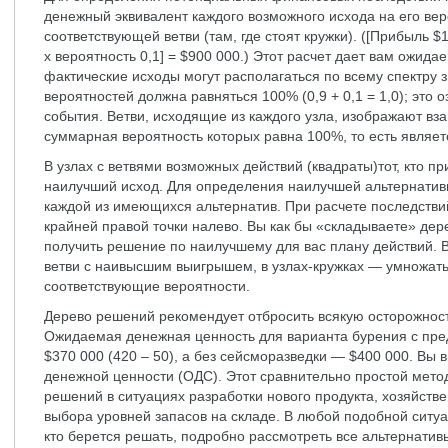
денежный эквивалент каждого возможного исхода на его вер
соответствующей ветви (там, где стоят кружки). ([Прибыль $
x вероятность 0,1] = $900 000.) Этот расчет дает вам ожид
фактические исходы могут располагаться по всему спектру 
вероятностей должна равняться 100% (0,9 + 0,1 = 1,0); это 
события. Ветви, исходящие из каждого узла, изображают в
суммарная вероятность которых равна 100%, то есть являе
В узлах с ветвями возможных действий (квадраты)тот, кто 
наилучший исход. Для определения наилучшей альтернатив
каждой из имеющихся альтернатив. При расчете последстви
крайней правой точки налево. Вы как бы «складываете» дер
получить решение по наилучшему для вас плану действий. В
ветви с наивысшим выигрышем, в узлах-кружках — умножат
соответствующие вероятности.
Дерево решений рекомендует отбросить всякую осторожност
Ожидаемая денежная ценность для варианта бурения с пр
$370 000 (420 – 50), а без сейсморазведки — $400 000. В
денежной ценности (ОДС). Этот сравнительно простой мето
решений в ситуациях разработки нового продукта, хозяйств
выбора уровней запасов на складе. В любой подобной ситу
кто берется решать, подробно рассмотреть все альтернатив