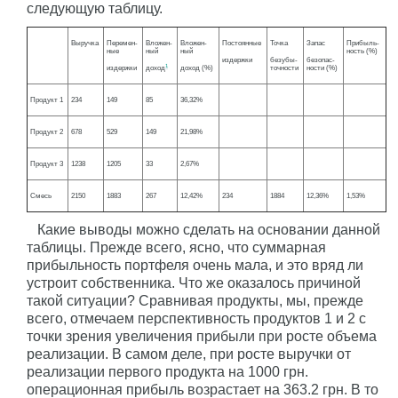
следующую таблицу.
Выручка
Перемен-
Вложен-
Вложен-
Постоянные
Точка
Запас
Прибыль-
ные
ный
ный
ность (%)
издержки
безубы-
безопас-
1
издержки
доход
доход (%)
точности
ности (%)
Продукт 1
234
149
85
36,32%
Продукт 2
678
529
149
21,98%
Продукт 3
1238
1205
33
2,67%
Смесь
2150
1883
267
12,42%
234
1884
12,36%
1,53%
Какие выводы можно сделать на основании данной
таблицы. Прежде всего, ясно, что суммарная
прибыльность портфеля очень мала, и это вряд ли
устроит собственника. Что же оказалось причиной
такой ситуации? Сравнивая продукты, мы, прежде
всего, отмечаем перспективность продуктов 1 и 2 с
точки зрения увеличения прибыли при росте объема
реализации. В самом деле, при росте выручки от
реализации первого продукта на 1000 грн.
операционная прибыль возрастает на 363.2 грн. В то