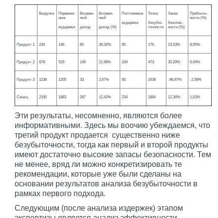
Выручка
Перемен-
Вложен-
Вложен-
Постоянные
Точка
Запас
Прибыль-
ные
ный
ный
ность (%)
издержки
безубы-
безопас-
издержки
доход
доход (%)
точности
ности (%)
Продукт 1
234
149
85
36,32%
65
179
23,53%
8,55%
Продукт 2
678
529
149
21,98%
104
473
30,20%
6,64%
Продукт 3
1238
1205
33
2,67%
65
2438
-96,97%
-2,58%
Смесь
2150
1883
267
12,42%
234
1884
12,36%
1,53%
Эти результаты, несомненно, являются более
информативными. Здесь мы воочию убеждаемся, что
третий продукт продается существенно ниже
безубыточности, тогда как первый и второй продукты
имеют достаточно высокие запасы безопасности. Тем
не менее, вряд ли можно конкретизировать те
рекомендации, которые уже были сделаны на
основании результатов анализа безубыточности в
рамках первого подхода.
Следующим (после анализа издержек) этапом
экспертизы является анализ эффективности