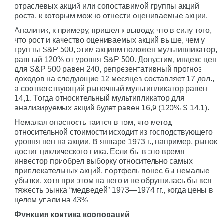
отраслевых акций или сопоставимой группы акций
роста, к которым можно отнести оцениваемые акции.
Аналитик, к примеру, пришел к выводу, что в силу того,
что рост и качество оцениваемых акций выше, чем у
группы S&P 500, этим акциям положен мультипликатор,
равный 120% от уровня S&P 500. Допустим, индекс цен
для S&P 500 равен 240, репрезентативный прогноз
доходов на следующие 12 месяцев составляет 17 дол.,
а соответствующий рыночный мультипликатор равен
14,1. Тогда относительный мультипликатор для
анализируемых акций будет равен 16,9 (120% Ѕ 14,1).
Немалая опасность таится в том, что метод
относительной стоимости исходит из господствующего
уровня цен на акции. В январе 1973 г., например, рынок
достиг циклического пика. Если бы в это время
инвестор приобрел выборку относительно самых
привлекательных акций, портфель понес бы немалые
убытки, хотя при этом на него и не обрушилась бы вся
тяжесть рынка “медведей” 1973—1974 гг., когда цены в
целом упали на 43%.
Функция критика корпораций