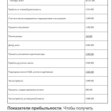
Расходы, всего
92 157 300
Прибыль от основной деятельности
4 214 400
Участие в неконсолидированных подразделениях и ассоциациях
1 008 000
Проценты полученные
1 328 300
Прочие доходы
143 600
Доход, всего
6 694 300
Проценты уплаченные и другие расходы
1 065 000
Прибыль до уплаты налога
5 629 300
Подоходные налоги (США, штатов и зарубежные)
1 630 300
Чистая прибыль
3 999 000
Проценты, скорректированные на налог
689 100
Чистая прибыль на совокупный капитал
4 688 100
Показатели прибыльности
. Чтобы получить