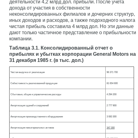
деятельности 4,2 млрд дол. прибыли. После учета
дохода от участия в собственности
неконсолидированных филиалов и дочерних структур,
иных доходов и расходов, а также подоходного налога
чистая прибыль составила 4 млрд дол. Но эти данные
дают только частичное представление о прибыльности
компании.
Таблица 3.1. Консолидированный отчет о
прибылях и убытках корпорации General Motors на
31 декабря 1985 г. (в тыс. дол.)
Чистая выручка от реализации
96 371 700
Себестоимость реализованной продукции
81 654 600
Сбытовые, общие и управленческие расходы
4 294 200
Амортизация зданий и сооружений
2 777 900
Амортизация производственного оборудования
3 083 300
Амортизация нематериальных активов
347 300